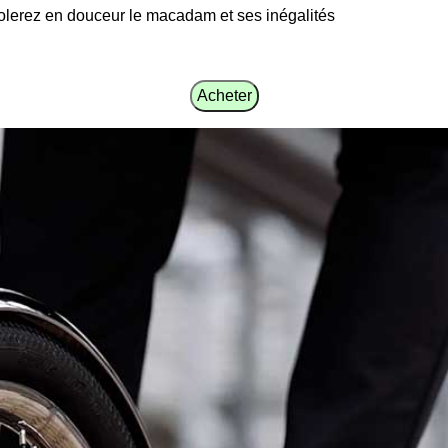
volerez en douceur le macadam et ses inégalités
Acheter